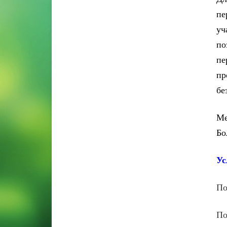
пе
уч
по
пе
пр
бе
Ме
Бо
Ус
По
По