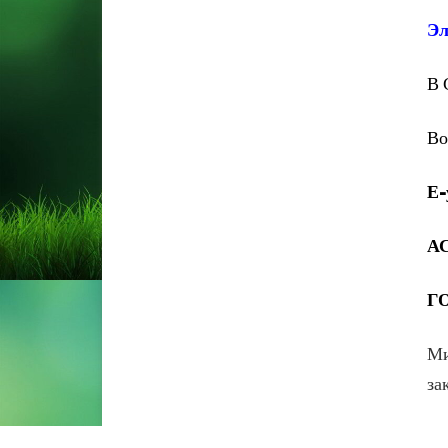
Эл
В 
Во
Е-
А
Г
Ми
за
Бр