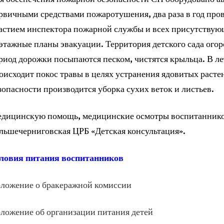
рвичными средствами пожаротушения, два раза в год про
астием инспектора пожарной службы и всех присутствующ
этажные планы эвакуации. Территория детского сада ого
риод дорожки посыпаются песком, чистятся крыльца. В л
оисходит покос травы в целях устранения ядовитых раст
зопасности производится уборка сухих веток и листьев.
дицинскую помощь, медицинские осмотры воспитаннико
льшечерниговская ЦРБ «Детская консультация».
ловия питания воспитанников
ложение о бракеражной комиссии
ложение об организации питания детей