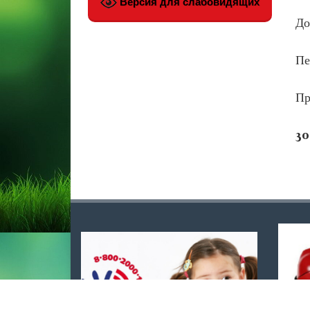
Версия для слабовидящих
До
Пе
Пр
30