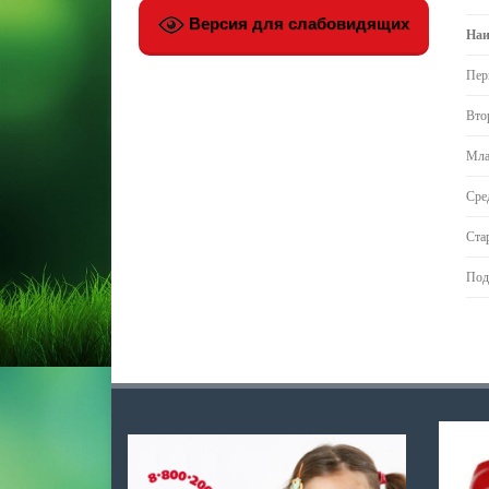
Версия для слабовидящих
Наи
Пер
Вто
Мла
Сре
Ста
Под