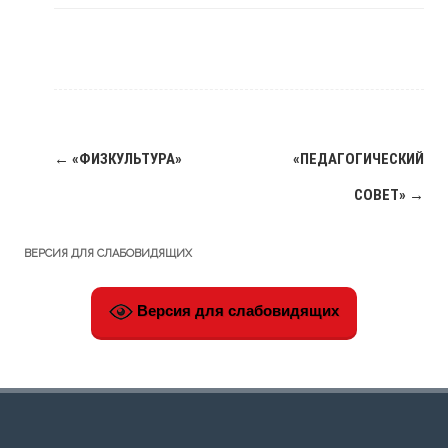
Навигация
←
«ФИЗКУЛЬТУРА»
«ПЕДАГОГИЧЕСКИЙ
по
СОВЕТ»
→
записям
ВЕРСИЯ ДЛЯ СЛАБОВИДЯЩИХ
Версия для слабовидящих